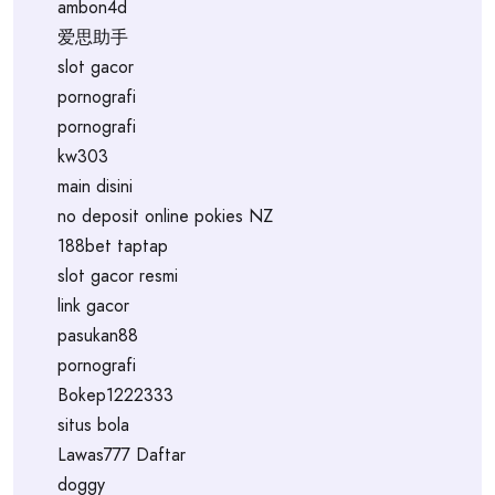
ambon4d
爱思助手
slot gacor
pornografi
pornografi
kw303
main disini
no deposit online pokies NZ
188bet taptap
slot gacor resmi
link gacor
pasukan88
pornografi
Bokep1222333
situs bola
Lawas777 Daftar
doggy