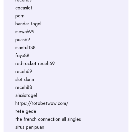
cocaslot
porn
bandar togel
mewah99
puas69
mantul138
foya88
red-rocket receh69
receh69
slot dana
receh88
alexistogel
https://totobetwow.com/
tete gede
the french connection all singles
situs penipuan