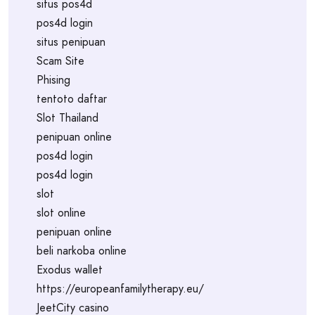
situs pos4d
pos4d login
situs penipuan
Scam Site
Phising
tentoto daftar
Slot Thailand
penipuan online
pos4d login
pos4d login
slot
slot online
penipuan online
beli narkoba online
Exodus wallet
https://europeanfamilytherapy.eu/
JeetCity casino