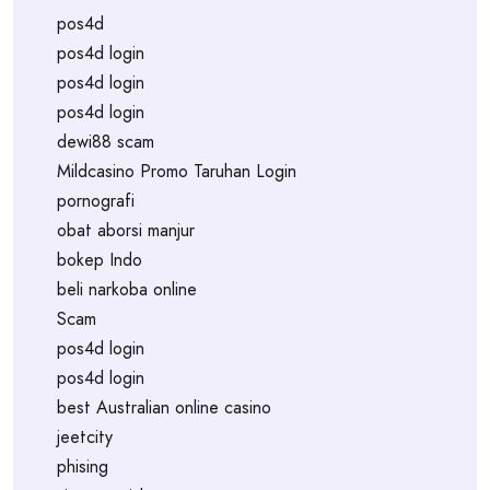
pos4d
pos4d login
pos4d login
pos4d login
dewi88 scam
Mildcasino Promo Taruhan Login
pornografi
obat aborsi manjur
bokep Indo
beli narkoba online
Scam
pos4d login
pos4d login
best Australian online casino
jeetcity
phising