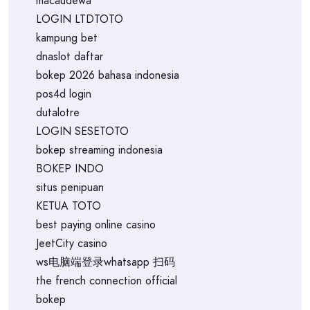
macaudewa
LOGIN LTDTOTO
kampung bet
dnaslot daftar
bokep 2026 bahasa indonesia
pos4d login
dutalotre
LOGIN SESETOTO
bokep streaming indonesia
BOKEP INDO
situs penipuan
KETUA TOTO
best paying online casino
JeetCity casino
ws电脑端登录whatsapp 扫码
the french connection official
bokep