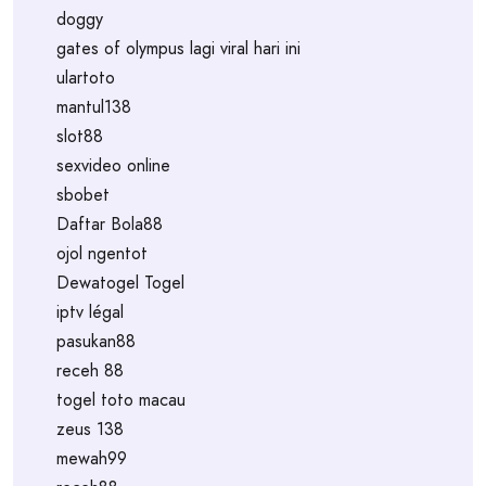
doggy
gates of olympus lagi viral hari ini
ulartoto
mantul138
slot88
sexvideo online
sbobet
Daftar Bola88
ojol ngentot
Dewatogel Togel
iptv légal
pasukan88
receh 88
togel toto macau
zeus 138
mewah99