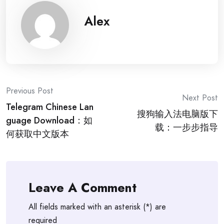
Alex
Post
Previous Post
Next Post
Telegram Chinese Lan
navigation
搜狗输入法电脑版下
guage Download：如
载：一步步指导
何获取中文版本
Leave A Comment
All fields marked with an asterisk (*) are
required