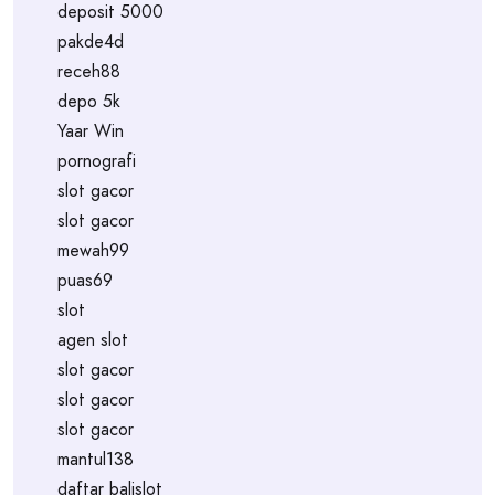
deposit 5000
pakde4d
receh88
depo 5k
Yaar Win
pornografi
slot gacor
slot gacor
mewah99
puas69
slot
agen slot
slot gacor
slot gacor
slot gacor
mantul138
daftar balislot