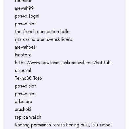
receh88
mewah99
pos4d togel
pos4d slot
the french connection hello
nya casino utan svensk licens
mewahbet
hinototo
https://www.newtonmajunkremoval.com/hot-tub-
disposal
Tekno88 Toto
pos4d slot
pos4d slot
atlas pro
arushoki
replica watch
Kadang permainan terasa hening dulu, lalu simbol