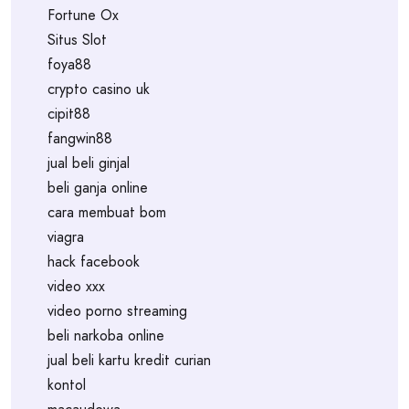
Fortune Ox
Situs Slot
foya88
crypto casino uk
cipit88
fangwin88
jual beli ginjal
beli ganja online
cara membuat bom
viagra
hack facebook
video xxx
video porno streaming
beli narkoba online
jual beli kartu kredit curian
kontol