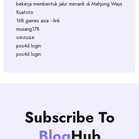
bekerja membentuk jalur menarik di Mahjong Ways
Kuatoto
168 games asia --link
musang178
แทงบอล
pos4d login
pos4d login
Subscribe To
Blog
Hub