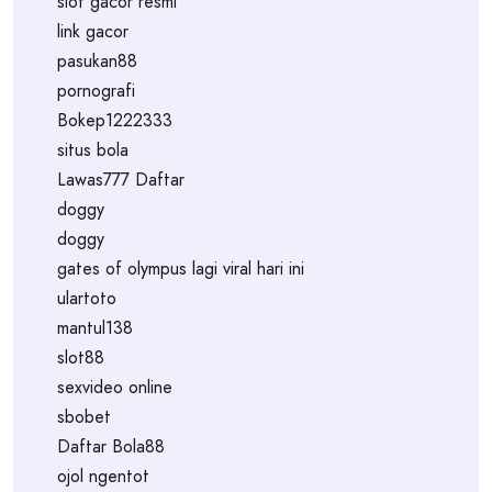
slot gacor resmi
link gacor
pasukan88
pornografi
Bokep1222333
situs bola
Lawas777 Daftar
doggy
doggy
gates of olympus lagi viral hari ini
ulartoto
mantul138
slot88
sexvideo online
sbobet
Daftar Bola88
ojol ngentot