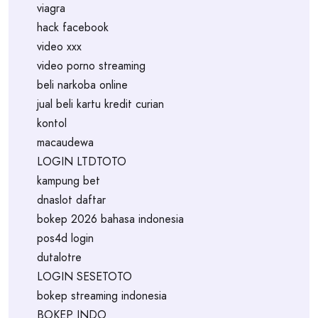
viagra
hack facebook
video xxx
video porno streaming
beli narkoba online
jual beli kartu kredit curian
kontol
macaudewa
LOGIN LTDTOTO
kampung bet
dnaslot daftar
bokep 2026 bahasa indonesia
pos4d login
dutalotre
LOGIN SESETOTO
bokep streaming indonesia
BOKEP INDO