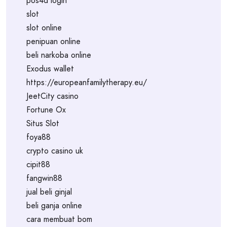
pos4d login
slot
slot online
penipuan online
beli narkoba online
Exodus wallet
https://europeanfamilytherapy.eu/
JeetCity casino
Fortune Ox
Situs Slot
foya88
crypto casino uk
cipit88
fangwin88
jual beli ginjal
beli ganja online
cara membuat bom