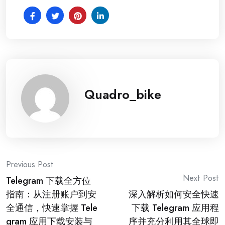
Quadro_bike
Post
Previous Post
Next Post
Telegram 下载全方位
navigation
指南：从注册账户到安
深入解析如何安全快速
全通信，快速掌握 Tele
下载 Telegram 应用程
gram 应用下载安装与
序并充分利用其全球即