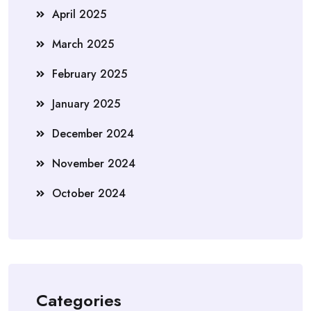
April 2025
March 2025
February 2025
January 2025
December 2024
November 2024
October 2024
Categories