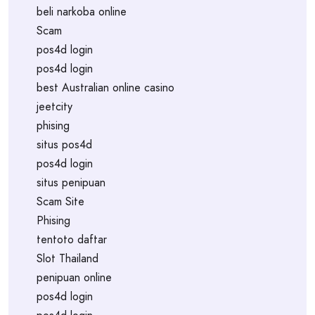
beli narkoba online
Scam
pos4d login
pos4d login
best Australian online casino
jeetcity
phising
situs pos4d
pos4d login
situs penipuan
Scam Site
Phising
tentoto daftar
Slot Thailand
penipuan online
pos4d login