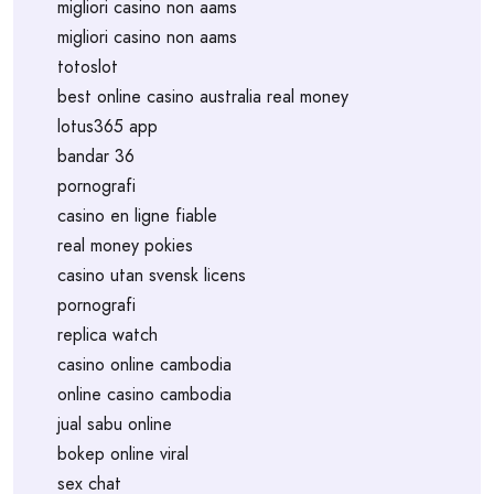
migliori casino non aams
migliori casino non aams
totoslot
best online casino australia real money
lotus365 app
bandar 36
pornografi
casino en ligne fiable
real money pokies
casino utan svensk licens
pornografi
replica watch
casino online cambodia
online casino cambodia
jual sabu online
bokep online viral
sex chat