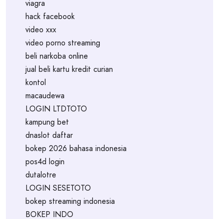
viagra
hack facebook
video xxx
video porno streaming
beli narkoba online
jual beli kartu kredit curian
kontol
macaudewa
LOGIN LTDTOTO
kampung bet
dnaslot daftar
bokep 2026 bahasa indonesia
pos4d login
dutalotre
LOGIN SESETOTO
bokep streaming indonesia
BOKEP INDO