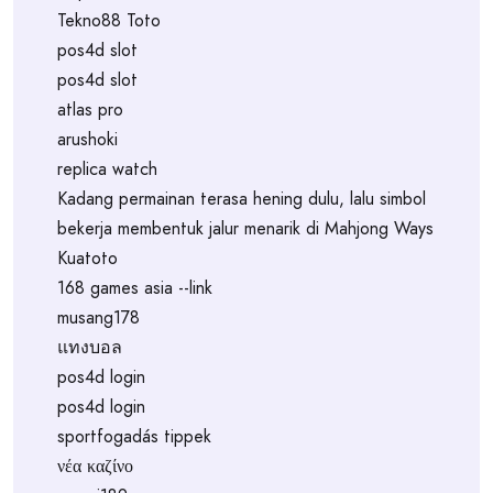
Tekno88 Toto
pos4d slot
pos4d slot
atlas pro
arushoki
replica watch
Kadang permainan terasa hening dulu, lalu simbol
bekerja membentuk jalur menarik di Mahjong Ways
Kuatoto
168 games asia --link
musang178
แทงบอล
pos4d login
pos4d login
sportfogadás tippek
νέα καζίνο