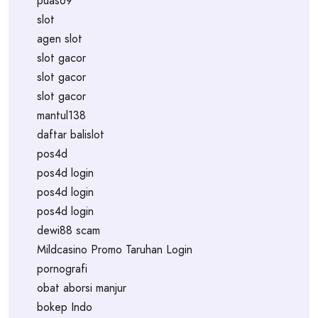
puas69
slot
agen slot
slot gacor
slot gacor
slot gacor
mantul138
daftar balislot
pos4d
pos4d login
pos4d login
pos4d login
dewi88 scam
Mildcasino Promo Taruhan Login
pornografi
obat aborsi manjur
bokep Indo