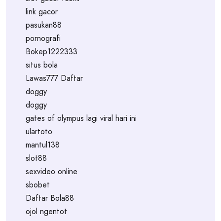
link gacor
pasukan88
pornografi
Bokep1222333
situs bola
Lawas777 Daftar
doggy
doggy
gates of olympus lagi viral hari ini
ulartoto
mantul138
slot88
sexvideo online
sbobet
Daftar Bola88
ojol ngentot