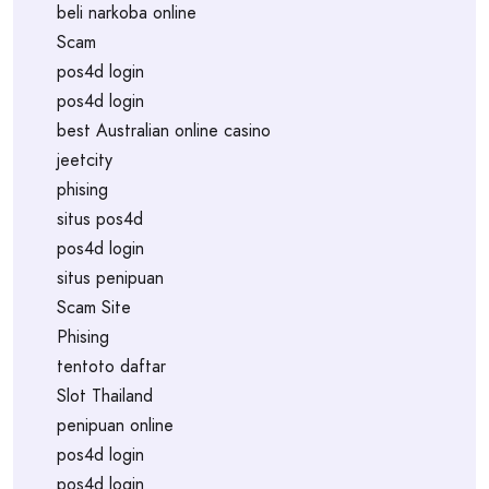
beli narkoba online
Scam
pos4d login
pos4d login
best Australian online casino
jeetcity
phising
situs pos4d
pos4d login
situs penipuan
Scam Site
Phising
tentoto daftar
Slot Thailand
penipuan online
pos4d login
pos4d login