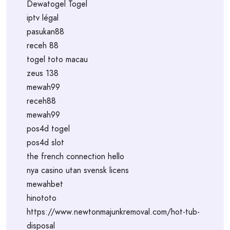
Dewatogel Togel
iptv légal
pasukan88
receh 88
togel toto macau
zeus 138
mewah99
receh88
mewah99
pos4d togel
pos4d slot
the french connection hello
nya casino utan svensk licens
mewahbet
hinototo
https://www.newtonmajunkremoval.com/hot-tub-
disposal