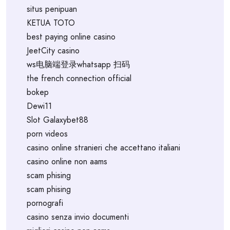
situs penipuan
KETUA TOTO
best paying online casino
JeetCity casino
ws电脑端登录whatsapp 扫码
the french connection official
bokep
Dewi11
Slot Galaxybet88
porn videos
casino online stranieri che accettano italiani
casino online non aams
scam phising
scam phising
pornografi
casino senza invio documenti