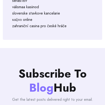
serasi189
välismaa kasiinod
slovenske stavkove kancelarie
καζινο online
zahraniční casina pro české hráče
Subscribe To
Blog
Hub
Get the latest posts delivered right to your email.