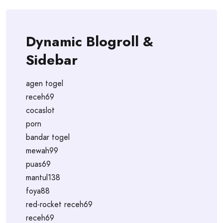
Dynamic Blogroll &
Sidebar
agen togel
receh69
cocaslot
porn
bandar togel
mewah99
puas69
mantul138
foya88
red-rocket receh69
receh69