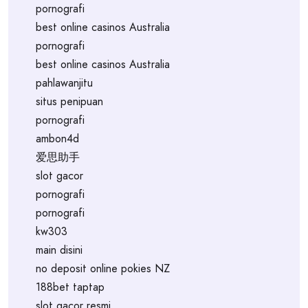
pornografi
best online casinos Australia
pornografi
best online casinos Australia
pahlawanjitu
situs penipuan
pornografi
ambon4d
爱思助手
slot gacor
pornografi
pornografi
kw303
main disini
no deposit online pokies NZ
188bet taptap
slot gacor resmi