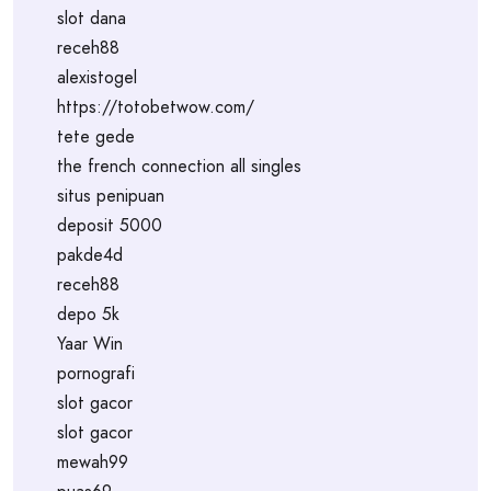
slot dana
receh88
alexistogel
https://totobetwow.com/
tete gede
the french connection all singles
situs penipuan
deposit 5000
pakde4d
receh88
depo 5k
Yaar Win
pornografi
slot gacor
slot gacor
mewah99