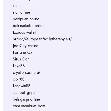
slot
slot online
penipuan online
beli narkoba online
Exodus wallet
https://europeanfamilytherapy.eu/
JeetCity casino
Fortune Ox
Situs Slot
foya88
crypto casino uk
cipit88
fangwin88
jual beli ginjal
beli ganja online
cara membuat bom