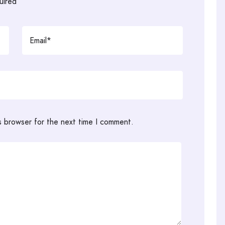
uired
s browser for the next time I comment.