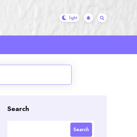
Search
Search