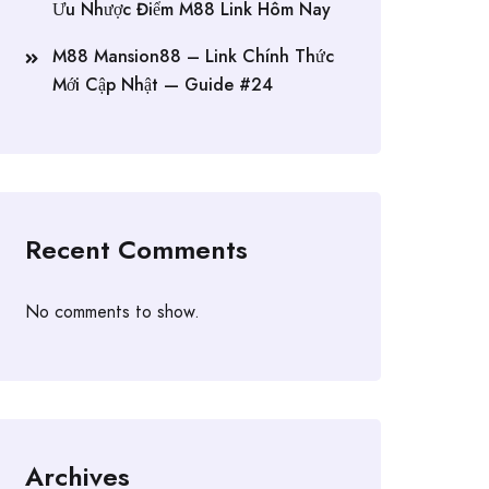
Ưu Nhược Điểm M88 Link Hôm Nay
M88 Mansion88 – Link Chính Thức
Mới Cập Nhật — Guide #24
Recent Comments
No comments to show.
Archives