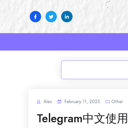
Skip
to
content
Alex
February 11, 2025
Other
Telegram中文