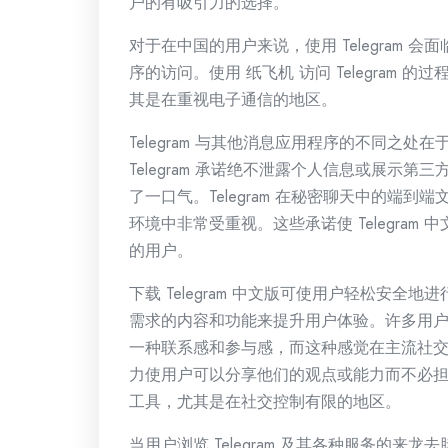
户的有吸引力的选择。
对于在中国的用户来说，使用 Telegram
序的访问。使用 纸飞机 访问 Telegram
其是在重视电子通信的地区。
Telegram 与其他消息应用程序的不同之
Telegram 承诺绝不泄露个人信息或展示
了一口气。Telegram 在秘密聊天中的端
环境中非常受重视。这些承诺使 Telegra
的用户。
下载 Telegram 中文版可使用户轻松安
需求的内容和功能来提升用户体验。许多用
一种联系感和参与感，而这种感觉在主流社
力使用户可以分享他们的观点或能力而不必担心后
工具，尤其是在社交控制有限的地区。
当用户浏览 Telegram 及其各种服务的