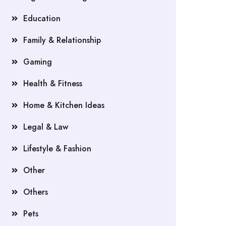
Education
Family & Relationship
Gaming
Health & Fitness
Home & Kitchen Ideas
Legal & Law
Lifestyle & Fashion
Other
Others
Pets