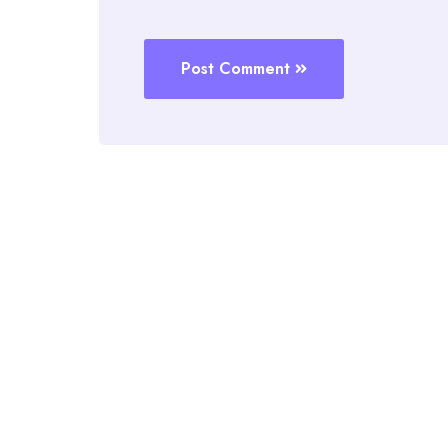
Post Comment