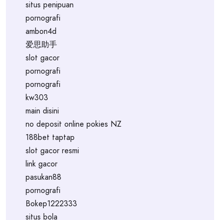
situs penipuan
pornografi
ambon4d
爱思助手
slot gacor
pornografi
pornografi
kw303
main disini
no deposit online pokies NZ
188bet taptap
slot gacor resmi
link gacor
pasukan88
pornografi
Bokep1222333
situs bola