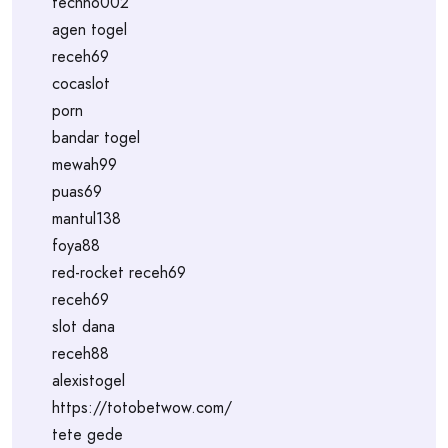
techno002
agen togel
receh69
cocaslot
porn
bandar togel
mewah99
puas69
mantul138
foya88
red-rocket receh69
receh69
slot dana
receh88
alexistogel
https://totobetwow.com/
tete gede