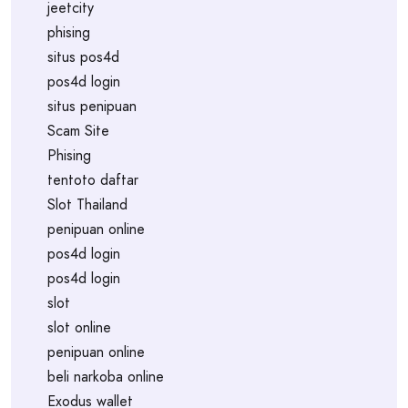
jeetcity
phising
situs pos4d
pos4d login
situs penipuan
Scam Site
Phising
tentoto daftar
Slot Thailand
penipuan online
pos4d login
pos4d login
slot
slot online
penipuan online
beli narkoba online
Exodus wallet