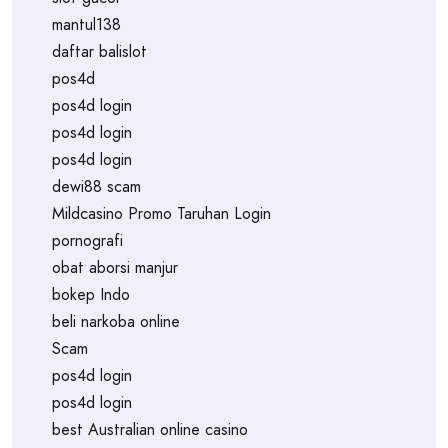
mantul138
daftar balislot
pos4d
pos4d login
pos4d login
pos4d login
dewi88 scam
Mildcasino Promo Taruhan Login
pornografi
obat aborsi manjur
bokep Indo
beli narkoba online
Scam
pos4d login
pos4d login
best Australian online casino