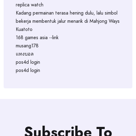
replica watch
Kadang permainan terasa hening dulu, lalu simbol
bekerja membentuk jalur menarik di Mahjong Ways
Kuatoto
168 games asia --link
musang178
แทงบอล
pos4d login
pos4d login
Subscribe To