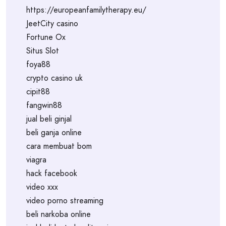
https://europeanfamilytherapy.eu/
JeetCity casino
Fortune Ox
Situs Slot
foya88
crypto casino uk
cipit88
fangwin88
jual beli ginjal
beli ganja online
cara membuat bom
viagra
hack facebook
video xxx
video porno streaming
beli narkoba online