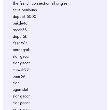
the french connection all singles
situs penipuan
deposit 5000
pakde4d
receh88
depo 5k
Yaar Win
pornografi
slot gacor
slot gacor
mewah99
puas69
slot
agen slot
slot gacor
slot gacor
slot gacor