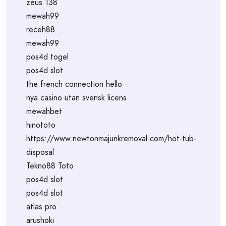
zeus 138
mewah99
receh88
mewah99
pos4d togel
pos4d slot
the french connection hello
nya casino utan svensk licens
mewahbet
hinototo
https://www.newtonmajunkremoval.com/hot-tub-
disposal
Tekno88 Toto
pos4d slot
pos4d slot
atlas pro
arushoki