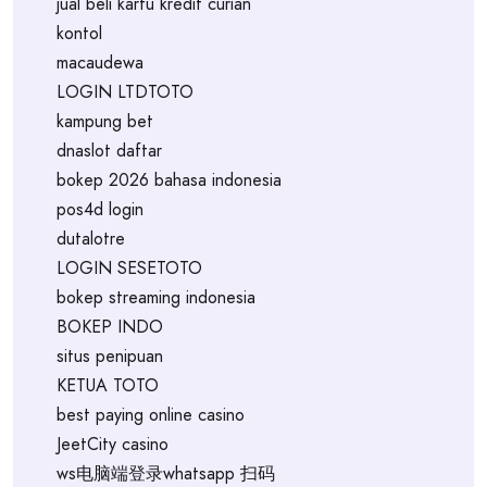
jual beli kartu kredit curian
kontol
macaudewa
LOGIN LTDTOTO
kampung bet
dnaslot daftar
bokep 2026 bahasa indonesia
pos4d login
dutalotre
LOGIN SESETOTO
bokep streaming indonesia
BOKEP INDO
situs penipuan
KETUA TOTO
best paying online casino
JeetCity casino
ws电脑端登录whatsapp 扫码