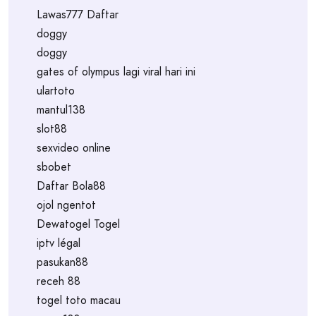
Lawas777 Daftar
doggy
doggy
gates of olympus lagi viral hari ini
ulartoto
mantul138
slot88
sexvideo online
sbobet
Daftar Bola88
ojol ngentot
Dewatogel Togel
iptv légal
pasukan88
receh 88
togel toto macau