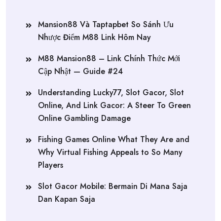
Mansion88 Và Taptapbet So Sánh Ưu
Nhược Điểm M88 Link Hôm Nay
M88 Mansion88 – Link Chính Thức Mới
Cập Nhật — Guide #24
Understanding Lucky77, Slot Gacor, Slot
Online, And Link Gacor: A Steer To Green
Online Gambling Damage
Fishing Games Online What They Are and
Why Virtual Fishing Appeals to So Many
Players
Slot Gacor Mobile: Bermain Di Mana Saja
Dan Kapan Saja