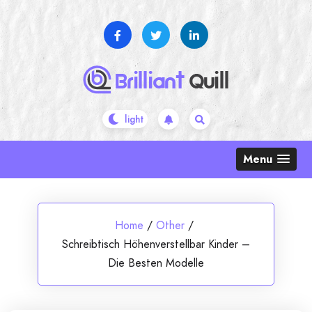
Skip
to
content
Menu
Home
/
Other
/
Schreibtisch Höhenverstellbar Kinder –
Die Besten Modelle