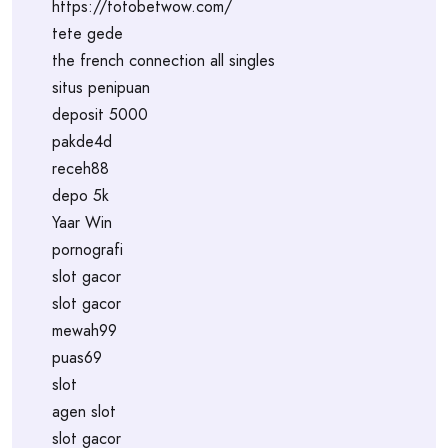
https://totobetwow.com/
tete gede
the french connection all singles
situs penipuan
deposit 5000
pakde4d
receh88
depo 5k
Yaar Win
pornografi
slot gacor
slot gacor
mewah99
puas69
slot
agen slot
slot gacor