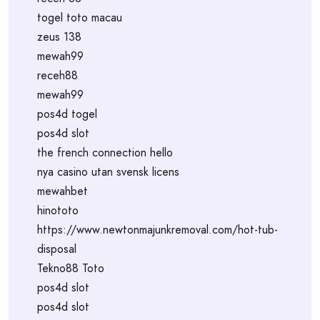
togel toto macau
zeus 138
mewah99
receh88
mewah99
pos4d togel
pos4d slot
the french connection hello
nya casino utan svensk licens
mewahbet
hinototo
https://www.newtonmajunkremoval.com/hot-tub-
disposal
Tekno88 Toto
pos4d slot
pos4d slot