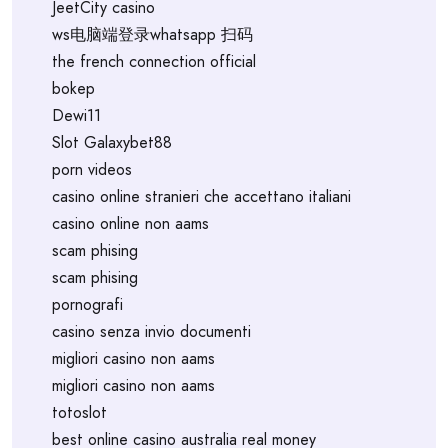
JeetCity casino
ws电脑端登录whatsapp 扫码
the french connection official
bokep
Dewi11
Slot Galaxybet88
porn videos
casino online stranieri che accettano italiani
casino online non aams
scam phising
scam phising
pornografi
casino senza invio documenti
migliori casino non aams
migliori casino non aams
totoslot
best online casino australia real money