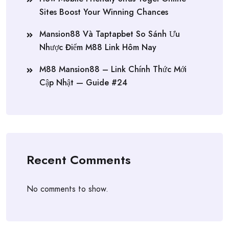
Sites Boost Your Winning Chances
Mansion88 Và Taptapbet So Sánh Ưu
Nhược Điểm M88 Link Hôm Nay
M88 Mansion88 – Link Chính Thức Mới
Cập Nhật — Guide #24
Recent Comments
No comments to show.