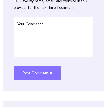
Save my name, email, and website in this
browser for the next time I comment.
Post Comment