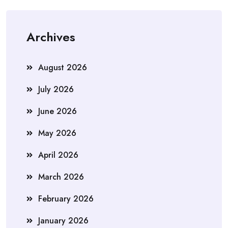
Archives
August 2026
July 2026
June 2026
May 2026
April 2026
March 2026
February 2026
January 2026