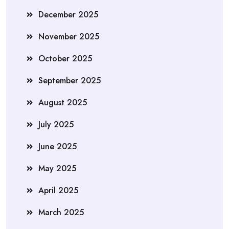
December 2025
November 2025
October 2025
September 2025
August 2025
July 2025
June 2025
May 2025
April 2025
March 2025