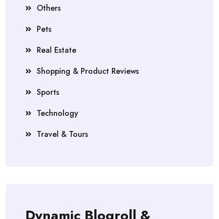
Others
Pets
Real Estate
Shopping & Product Reviews
Sports
Technology
Travel & Tours
Dynamic Blogroll &