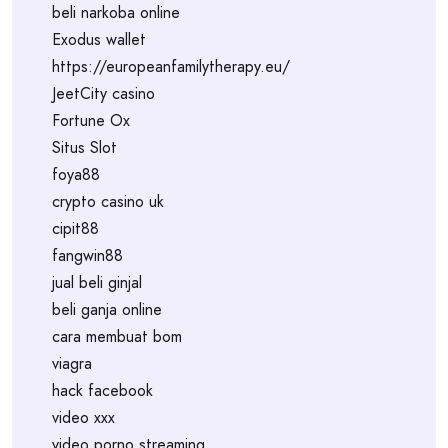
beli narkoba online
Exodus wallet
https://europeanfamilytherapy.eu/
JeetCity casino
Fortune Ox
Situs Slot
foya88
crypto casino uk
cipit88
fangwin88
jual beli ginjal
beli ganja online
cara membuat bom
viagra
hack facebook
video xxx
video porno streaming