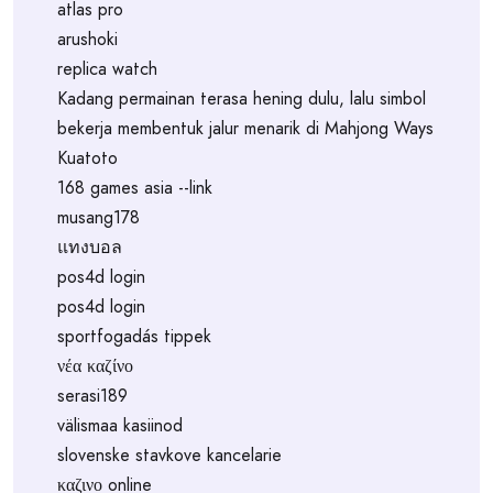
atlas pro
arushoki
replica watch
Kadang permainan terasa hening dulu, lalu simbol
bekerja membentuk jalur menarik di Mahjong Ways
Kuatoto
168 games asia --link
musang178
แทงบอล
pos4d login
pos4d login
sportfogadás tippek
νέα καζίνο
serasi189
välismaa kasiinod
slovenske stavkove kancelarie
καζινο online