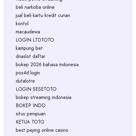
beli narkoba online
jual beli kartu kredit curian
kontol
macaudewa
LOGIN LTDTOTO
kampung bet
dnaslot daftar
bokep 2026 bahasa indonesia
pos4d login
dutalotre
LOGIN SESETOTO
bokep streaming indonesia
BOKEP INDO
situs penipuan
KETUA TOTO
best paying online casino