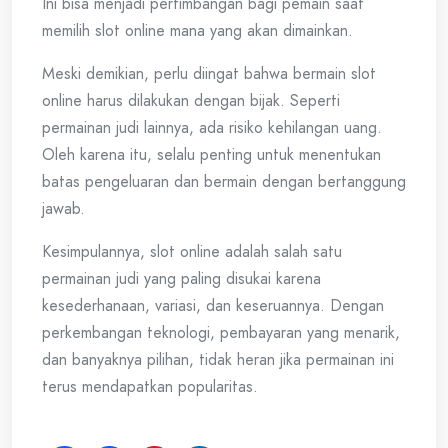
Ini bisa menjadi pertimbangan bagi pemain saat
memilih slot online mana yang akan dimainkan.
Meski demikian, perlu diingat bahwa bermain slot
online harus dilakukan dengan bijak. Seperti
permainan judi lainnya, ada risiko kehilangan uang.
Oleh karena itu, selalu penting untuk menentukan
batas pengeluaran dan bermain dengan bertanggung
jawab.
Kesimpulannya, slot online adalah salah satu
permainan judi yang paling disukai karena
kesederhanaan, variasi, dan keseruannya. Dengan
perkembangan teknologi, pembayaran yang menarik,
dan banyaknya pilihan, tidak heran jika permainan ini
terus mendapatkan popularitas.