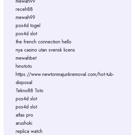
mewah99
receh88
mewah99
pos4d togel
pos4d slot
the french connection hello
nya casino utan svensk licens
mewahbet
hinototo
https://www.newtonmajunkremoval.com/hot-tub-
disposal
Tekno88 Toto
pos4d slot
pos4d slot
atlas pro
arushoki
replica watch