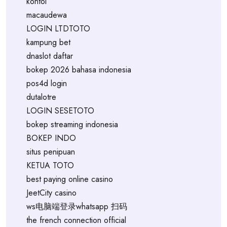
kontol
macaudewa
LOGIN LTDTOTO
kampung bet
dnaslot daftar
bokep 2026 bahasa indonesia
pos4d login
dutalotre
LOGIN SESETOTO
bokep streaming indonesia
BOKEP INDO
situs penipuan
KETUA TOTO
best paying online casino
JeetCity casino
ws电脑端登录whatsapp 扫码
the french connection official