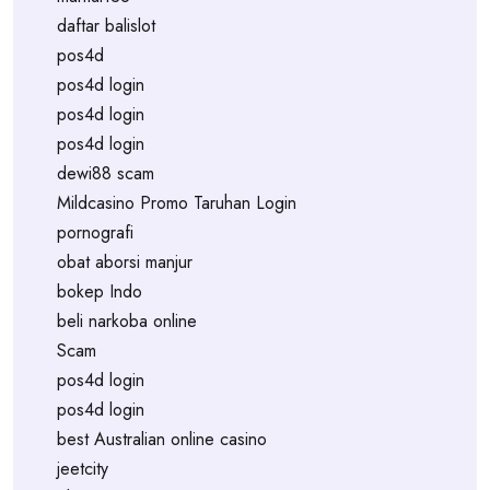
daftar balislot
pos4d
pos4d login
pos4d login
pos4d login
dewi88 scam
Mildcasino Promo Taruhan Login
pornografi
obat aborsi manjur
bokep Indo
beli narkoba online
Scam
pos4d login
pos4d login
best Australian online casino
jeetcity