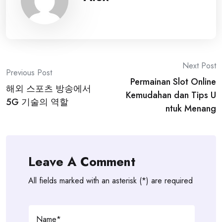
Post
Next Post
Previous Post
Permainan Slot Online
navigation
해외 스포츠 방송에서
Kemudahan dan Tips U
5G 기술의 역할
ntuk Menang
Leave A Comment
All fields marked with an asterisk (*) are required