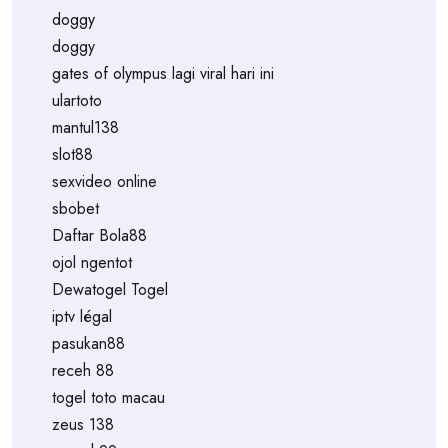
doggy
doggy
gates of olympus lagi viral hari ini
ulartoto
mantul138
slot88
sexvideo online
sbobet
Daftar Bola88
ojol ngentot
Dewatogel Togel
iptv légal
pasukan88
receh 88
togel toto macau
zeus 138