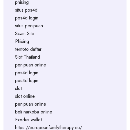
phising
situs pos4d
pos4d login
situs penipuan
Scam Site
Phising
tentoto daftar
Slot Thailand
penipuan online
pos4d login
pos4d login
slot
slot online
penipuan online
beli narkoba online
Exodus wallet
https://europeanfamilytherapy.eu/