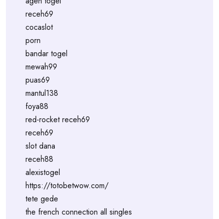
agen togel
receh69
cocaslot
porn
bandar togel
mewah99
puas69
mantul138
foya88
red-rocket receh69
receh69
slot dana
receh88
alexistogel
https://totobetwow.com/
tete gede
the french connection all singles