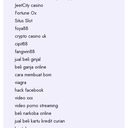
JeetCity casino
Fortune Ox
Situs Slot
foya88
crypto casino uk
cipit88
fangwin88
jual beli ginjal
beli ganja online
cara membuat bom
viagra
hack facebook
video xxx
video porno streaming
beli narkoba online
jual beli kartu kredit curian