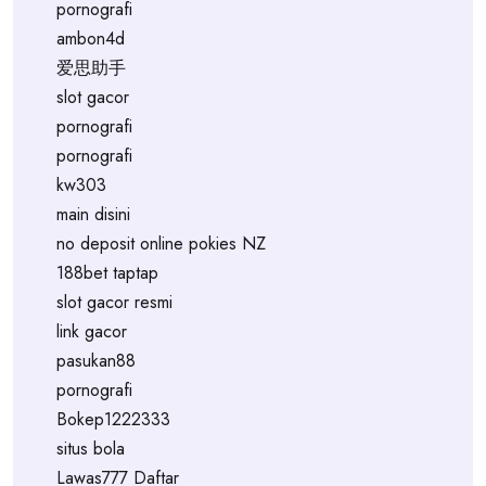
pornografi
ambon4d
爱思助手
slot gacor
pornografi
pornografi
kw303
main disini
no deposit online pokies NZ
188bet taptap
slot gacor resmi
link gacor
pasukan88
pornografi
Bokep1222333
situs bola
Lawas777 Daftar