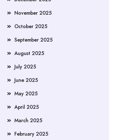
November 2025
October 2025
September 2025
August 2025
July 2025
June 2025
May 2025
April 2025
March 2025
February 2025