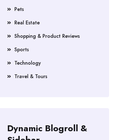
Pets
Real Estate
Shopping & Product Reviews
Sports
Technology
Travel & Tours
Dynamic Blogroll &
Sidebar