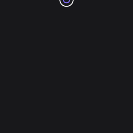
uired
s browser for the next time I comment.