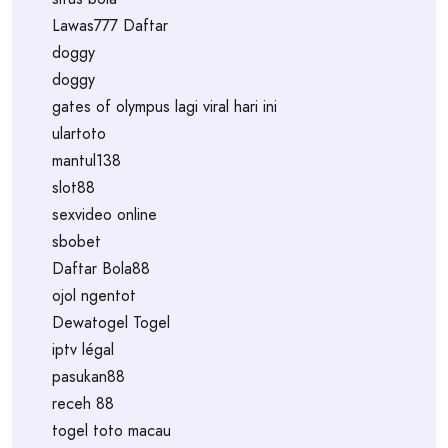
Lawas777 Daftar
doggy
doggy
gates of olympus lagi viral hari ini
ulartoto
mantul138
slot88
sexvideo online
sbobet
Daftar Bola88
ojol ngentot
Dewatogel Togel
iptv légal
pasukan88
receh 88
togel toto macau