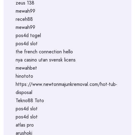
zeus 138
mewah99
receh88
mewah99
pos4d togel
pos4d slot
the french connection hello
nya casino utan svensk licens
mewahbet
hinototo
https://www.newtonmajunkremoval.com/hot-tub-
disposal
Tekno88 Toto
pos4d slot
pos4d slot
atlas pro
arushoki