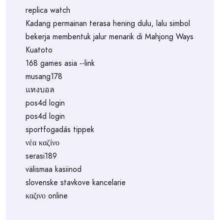
replica watch
Kadang permainan terasa hening dulu, lalu simbol
bekerja membentuk jalur menarik di Mahjong Ways
Kuatoto
168 games asia --link
musang178
แทงบอล
pos4d login
pos4d login
sportfogadás tippek
νέα καζίνο
serasi189
välismaa kasiinod
slovenske stavkove kancelarie
καζινο online