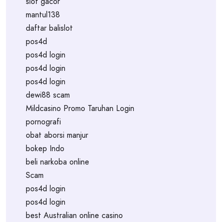
slot gacor
mantul138
daftar balislot
pos4d
pos4d login
pos4d login
pos4d login
dewi88 scam
Mildcasino Promo Taruhan Login
pornografi
obat aborsi manjur
bokep Indo
beli narkoba online
Scam
pos4d login
pos4d login
best Australian online casino