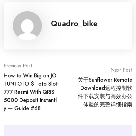
Quadro_bike
Post
Previous Post
Next Post
How to Win Big on JO
navigation
关于Sunflower Remote
TUNTOTO $ Toto Slot
Download远程控制软
777 Resmi With QRIS
件下载安装与高效办公
5000 Deposit Instantl
体验的完整详细指南
y — Guide #68