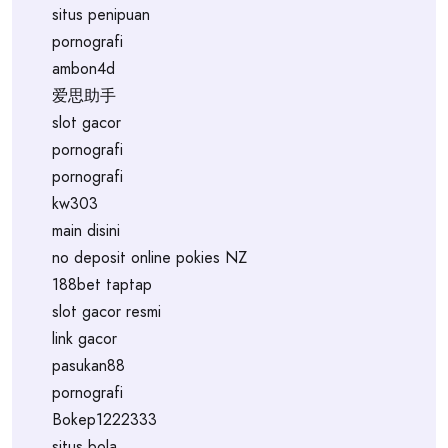
situs penipuan
pornografi
ambon4d
爱思助手
slot gacor
pornografi
pornografi
kw303
main disini
no deposit online pokies NZ
188bet taptap
slot gacor resmi
link gacor
pasukan88
pornografi
Bokep1222333
situs bola