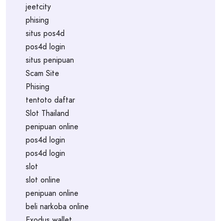
jeetcity
phising
situs pos4d
pos4d login
situs penipuan
Scam Site
Phising
tentoto daftar
Slot Thailand
penipuan online
pos4d login
pos4d login
slot
slot online
penipuan online
beli narkoba online
Exodus wallet