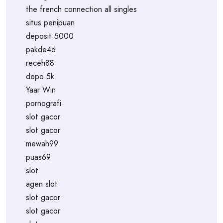
the french connection all singles
situs penipuan
deposit 5000
pakde4d
receh88
depo 5k
Yaar Win
pornografi
slot gacor
slot gacor
mewah99
puas69
slot
agen slot
slot gacor
slot gacor