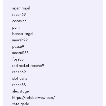
agen togel
receh69
cocaslot
porn
bandar togel
mewah99
puas69
mantul138
foya88
red-rocket receh69
receh69
slot dana
receh88
alexistogel
https://totobetwow.com/
tete gede