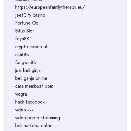
https://europeanfamilytherapy.eu/
JeetCity casino
Fortune Ox
Situs Slot
foya88
crypto casino uk
cipit88
fangwin88
jual beli ginjal
beli ganja online
cara membuat bom
viagra
hack facebook
video xxx
video porno streaming
beli narkoba online