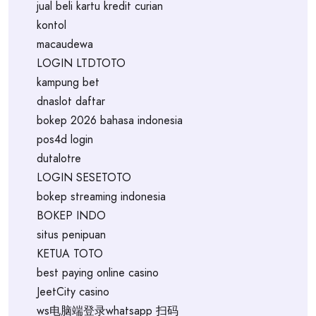
jual beli kartu kredit curian
kontol
macaudewa
LOGIN LTDTOTO
kampung bet
dnaslot daftar
bokep 2026 bahasa indonesia
pos4d login
dutalotre
LOGIN SESETOTO
bokep streaming indonesia
BOKEP INDO
situs penipuan
KETUA TOTO
best paying online casino
JeetCity casino
ws电脑端登录whatsapp 扫码